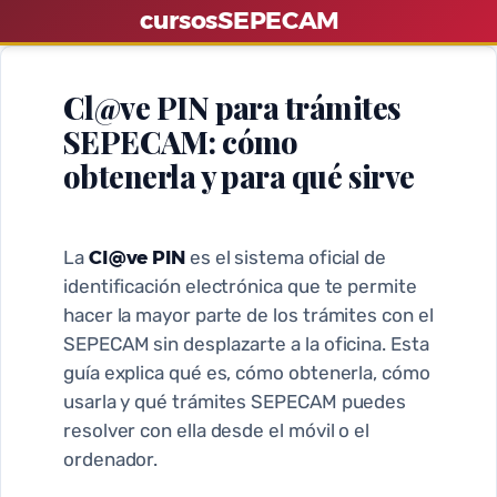
S
cursos
SEPECAM
a
l
Cl@ve PIN para trámites
t
SEPECAM: cómo
a
r
obtenerla y para qué sirve
a
l
c
Cl@ve PIN
La
es el sistema oficial de
o
identificación electrónica que te permite
n
hacer la mayor parte de los trámites con el
SEPECAM sin desplazarte a la oficina. Esta
t
guía explica qué es, cómo obtenerla, cómo
e
usarla y qué trámites SEPECAM puedes
n
resolver con ella desde el móvil o el
i
ordenador.
d
o