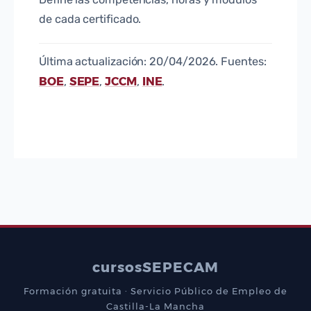
de cada certificado.
Última actualización: 20/04/2026. Fuentes:
BOE
SEPE
JCCM
INE
,
,
,
.
cursos
SEPECAM
Formación gratuita · Servicio Público de Empleo de
Castilla-La Mancha