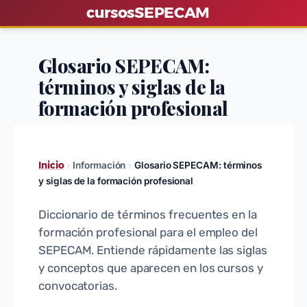
S
cursos
SEPECAM
a
l
Glosario SEPECAM:
t
términos y siglas de la
a
r
formación profesional
a
l
c
Inicio
›
Información
›
Glosario SEPECAM: términos
o
y siglas de la formación profesional
n
t
Diccionario de términos frecuentes en la
e
formación profesional para el empleo del
n
SEPECAM. Entiende rápidamente las siglas
y conceptos que aparecen en los cursos y
i
convocatorias.
d
o