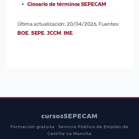
Glosario de términos SEPECAM
Última actualización: 20/04/2026. Fuentes:
BOE
SEPE
JCCM
INE
,
,
,
.
cursos
SEPECAM
Formación gratuita · Servicio Público de Empleo de
Castilla-La Mancha