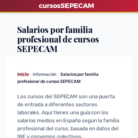
S
cursos
SEPECAM
a
l
Salarios por familia
t
profesional de cursos
a
r
SEPECAM
a
l
c
Inicio
›
Información
›
Salarios por familia
o
profesional de cursos SEPECAM
n
t
Los cursos del SEPECAM son una puerta
e
de entrada a diferentes sectores
n
laborales. Aquí tienes una guía con los
salarios medios en España según la familia
i
profesional del curso, basada en datos del
d
INE y convenios colectivos.
o