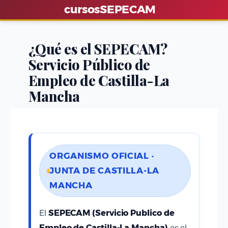
S
cursos
SEPECAM
a
l
¿Qué es el SEPECAM?
t
Servicio Público de
a
r
Empleo de Castilla-La
a
Mancha
l
c
o
n
ORGANISMO OFICIAL ·
t
JUNTA DE CASTILLA-LA
e
MANCHA
n
i
SEPECAM (Servicio Publico de
d
El
o
Empleo de Castilla-La Mancha)
es el