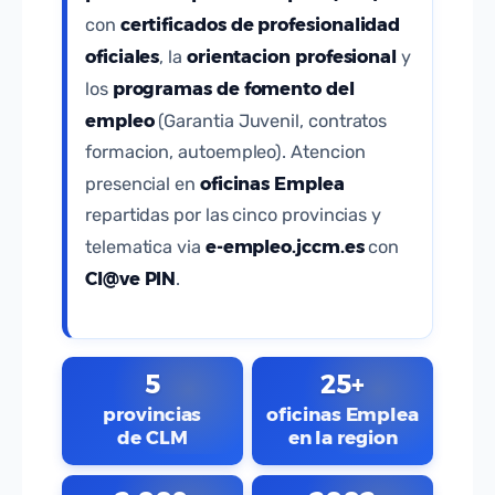
certificados de profesionalidad
con
oficiales
orientacion profesional
, la
y
programas de fomento del
los
empleo
(Garantia Juvenil, contratos
formacion, autoempleo). Atencion
oficinas Emplea
presencial en
repartidas por las cinco provincias y
e-empleo.jccm.es
telematica via
con
Cl@ve PIN
.
5
25+
provincias
oficinas Emplea
de CLM
en la region