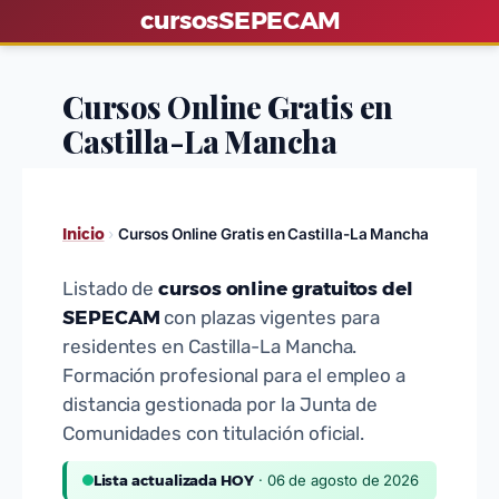
S
cursos
SEPECAM
a
l
Cursos Online Gratis en
t
Castilla-La Mancha
a
r
a
l
Inicio
›
Cursos Online Gratis en Castilla-La Mancha
c
o
cursos online gratuitos del
Listado de
n
SEPECAM
con plazas vigentes para
t
residentes en Castilla-La Mancha.
Formación profesional para el empleo a
e
distancia gestionada por la Junta de
n
Comunidades con titulación oficial.
i
d
Lista actualizada HOY
· 06 de agosto de 2026
o